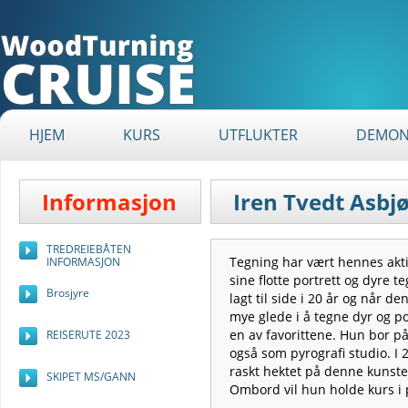
HJEM
KURS
UTFLUKTER
DEMON
Informasjon
Iren Tvedt Asbj
TREDREIEBÅTEN
Tegning har vært hennes akti
INFORMASJON
sine flotte portrett og dyre 
Brosjyre
lagt til side i 20 år og når d
mye glede i å tegne dyr og por
en av favorittene. Hun bor på
REISERUTE 2023
også som pyrografi studio. I 2
raskt hektet på denne kunsten
SKIPET MS/GANN
Ombord vil hun holde kurs i 