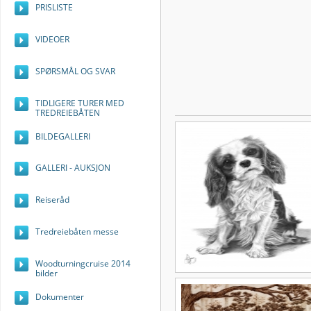
PRISLISTE
VIDEOER
SPØRSMÅL OG SVAR
TIDLIGERE TURER MED
TREDREIEBÅTEN
BILDEGALLERI
GALLERI - AUKSJON
Reiseråd
Tredreiebåten messe
Woodturningcruise 2014
bilder
Dokumenter