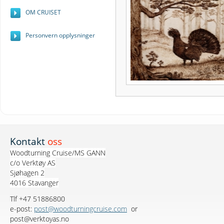
OM CRUISET
Personvern opplysninger
Kontakt
oss
Woodturning Cruise/MS GANN
c/o Verktøy AS
Sjøhagen 2
4016 Stavanger
Tlf +47 51886800
e-post:
post@woodturningcruise.com
or
post@verktoyas.no