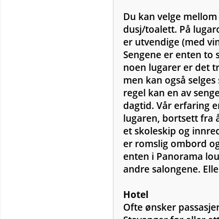
Du kan velge mellom f
dusj/toalett. På luga
er utvendige (med vin
Sengene er enten to s
noen lugarer er det t
men kan også selges 
regel kan en av senge
dagtid. Vår erfaring e
lugaren, bortsett fra
et skoleskip og innre
er romslig ombord og d
enten i Panorama loun
andre salongene. Eller
Hotel
Ofte ønsker passasjere