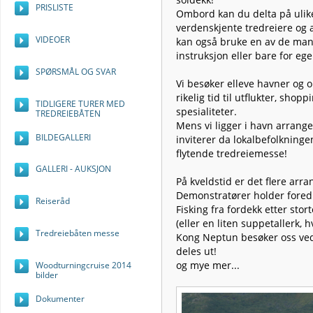
PRISLISTE
Ombord kan du delta på ulik
verdenskjente tredreiere og 
VIDEOER
kan også bruke en av de ma
instruksjon eller bare for eg
SPØRSMÅL OG SVAR
Vi besøker elleve havner og 
rikelig tid til utflukter, sho
TIDLIGERE TURER MED
spesialiteter.
TREDREIEBÅTEN
Mens vi ligger i havn arrang
BILDEGALLERI
inviterer da lokalbefolkning
flytende tredreiemesse!
GALLERI - AUKSJON
På kveldstid er det flere arr
Demonstratører holder foredr
Reiseråd
Fisking fra fordekk etter stor
(eller en liten suppetallerk, hv
Tredreiebåten messe
Kong Neptun besøker oss ved k
deles ut!
og mye mer...
Woodturningcruise 2014
bilder
Dokumenter