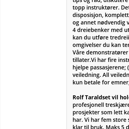
topp instruktører. Det
disposisjon, komplet
og annet nødvendig ve
4 dreiebenker med uts
kan du utføre tredreii
omgivelser du kan te
Våre demonstratører 
tillater.Vi har fire i
hjelpe passasjerene;
veiledning. All veile
kun betale for emner
Rolf Taraldset vil ho
profesjonell treskjær
prosjekter som lett ka
har. Vi har fem store
klar til bruk. Maks 5 