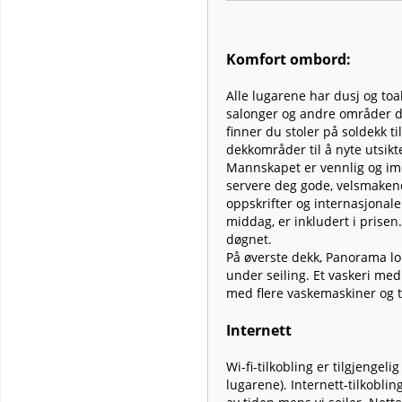
Komfort ombord:
Alle lugarene har dusj og to
salonger og andre områder de
finner du stoler på soldekk t
dekkområder til å nyte utsikte
Mannskapet er vennlig og i
servere deg gode, velsmakend
oppskrifter og internasjonale
middag, er inkludert i prisen.
døgnet.
På øverste dekk, Panorama lo
under seiling. Et vaskeri med
med flere vaskemaskiner og t
Internett
Wi-fi-tilkobling er tilgjenge
lugarene). Internett-tilkoblin