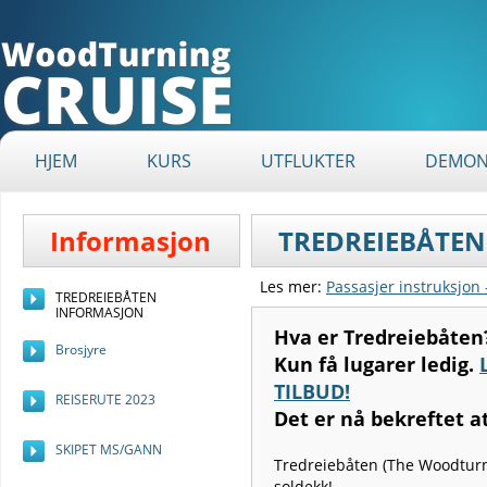
HJEM
KURS
UTFLUKTER
DEMON
Informasjon
TREDREIEBÅTE
Les mer:
Passasjer instruksjon
TREDREIEBÅTEN
INFORMASJON
Hva er Tredreiebåten
Brosjyre
Kun få lugarer ledig.
TILBUD!
REISERUTE 2023
Det er nå bekreftet 
SKIPET MS/GANN
Tredreiebåten (The Woodturn
soldekk!