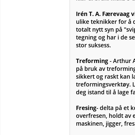
Irén T. A. Færevaag v
ulike teknikker for å
totalt nytt syn på "s
tegning og har i de s
stor suksess.
Treforming
- Arthur 
på bruk av treforming
sikkert og raskt kan 
treformingsverktøy. L
deg istand til å lage f
Fresing
- delta på et
overfresen, holdt av 
maskinen, jigger, fr