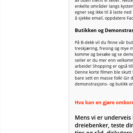
av tiden mens vi seiler. Nette
enkelte områder langs kysten
egner seg ikke til å laste ne
å sjekke email, oppdatere Fa
Butikken og Demonstras
På B-dekk vil du finne vår bu
treskjæring, fresing og mye m
komme og besøke og se demon
seiler er du mer enn velkom
arbeide! Shopping er også till
Denne korte filmen ble skutt
bare sett en masse folk! Gir
demonstrasjons- og butikk o
Hva kan en gjøre ombor
Mens vi er underveis 
dreiebenker, teste di
tips og råd, diskutere