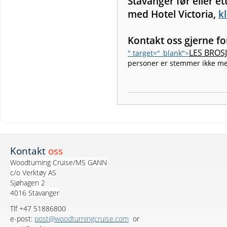
Stavanger før eller ett
med Hotel Victoria,
k
Kontakt oss gjerne fo
LES BROS
" target="_blank">
personer er stemmer ikke me
Kontakt
oss
Woodturning Cruise/MS GANN
c/o Verktøy AS
Sjøhagen 2
4016 Stavanger
Tlf +47 51886800
e-post:
post@woodturningcruise.com
or